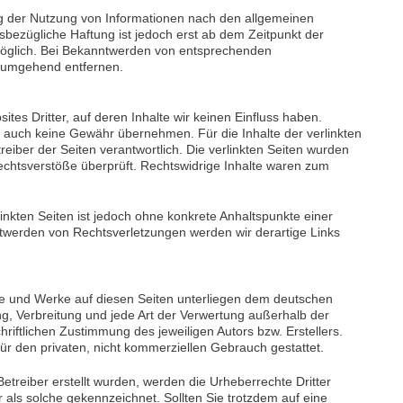
ng der Nutzung von Informationen nach den allgemeinen
sbezügliche Haftung ist jedoch erst ab dem Zeitpunkt der
möglich. Bei Bekanntwerden von entsprechenden
e umgehend entfernen.
tes Dritter, auf deren Inhalte wir keinen Einfluss haben.
e auch keine Gewähr übernehmen. Für die Inhalte der verlinkten
etreiber der Seiten verantwortlich. Die verlinkten Seiten wurden
echtsverstöße überprüft. Rechtswidrige Inhalte waren zum
linkten Seiten ist jedoch ohne konkrete Anhaltspunkte einer
twerden von Rechtsverletzungen werden wir derartige Links
alte und Werke auf diesen Seiten unterliegen dem deutschen
ung, Verbreitung und jede Art der Verwertung außerhalb der
iftlichen Zustimmung des jeweiligen Autors bzw. Erstellers.
ür den privaten, nicht kommerziellen Gebrauch gestattet.
Betreiber erstellt wurden, werden die Urheberrechte Dritter
 als solche gekennzeichnet. Sollten Sie trotzdem auf eine